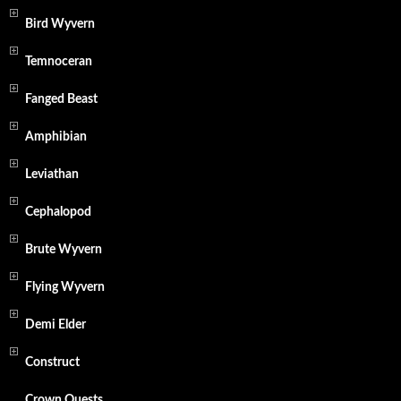
Bird Wyvern
Temnoceran
Fanged Beast
Amphibian
Leviathan
Cephalopod
Brute Wyvern
Flying Wyvern
Demi Elder
Construct
Crown Quests