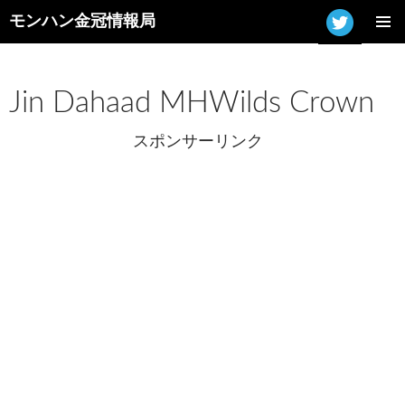
モンハン金冠情報局
コ
メインメ
ン
ニュー
テ
ン
Jin Dahaad MHWilds Crown
ツ
へ
スポンサーリンク
ス
キ
ッ
プ