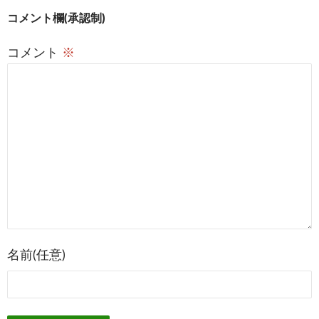
投
コメント欄(承認制)
稿
コメント
※
ナ
ビ
ゲ
ー
シ
ョ
ン
名前(任意)