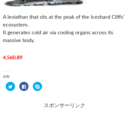
A leviathan that sits at the peak of the Iceshard Cliffs’
ecosystem.
It generates cold air via cooling organs across its
massive body.
4,560.89
共有:
ク
F
ク
リ
a
リ
ッ
c
ッ
ク
e
ク
し
b
し
て
o
て
スポンサーリンク
T
o
S
w
k
k
i
で
y
t
共
p
t
有
e
e
す
で
r
る
共