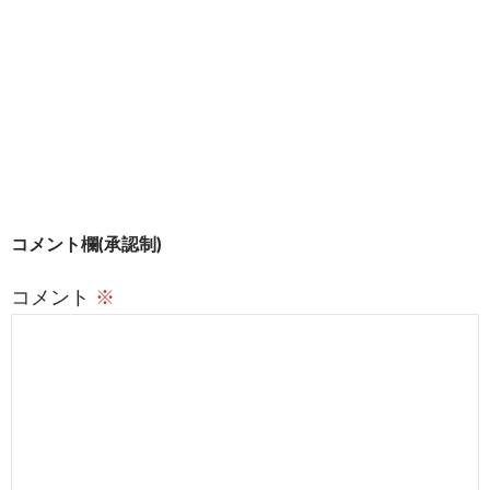
で
開
き
ま
す
)
投
コメント欄(承認制)
稿
コメント
※
ナ
ビ
ゲ
ー
シ