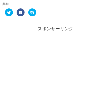
共有:
ク
F
ク
リ
a
リ
ッ
c
ッ
ク
e
ク
し
b
し
て
o
て
スポンサーリンク
T
o
S
w
k
k
i
で
y
t
共
p
t
有
e
e
す
で
r
る
共
で
に
有
共
は
(
有
ク
新
(
リ
し
新
ッ
い
し
ク
ウ
い
し
ィ
ウ
て
ン
ィ
く
ド
ン
だ
ウ
ド
さ
で
ウ
い
開
で
(
き
開
新
ま
き
し
す
ま
い
)
す
ウ
)
ィ
ン
ド
ウ