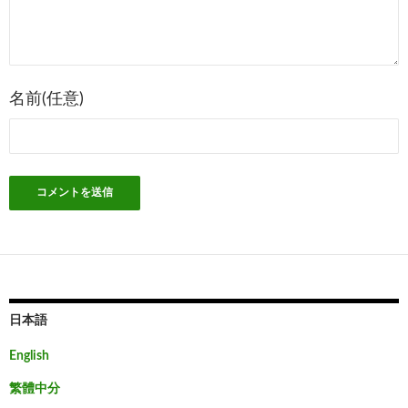
ョ
ン
名前(任意)
日本語
English
繁體中分