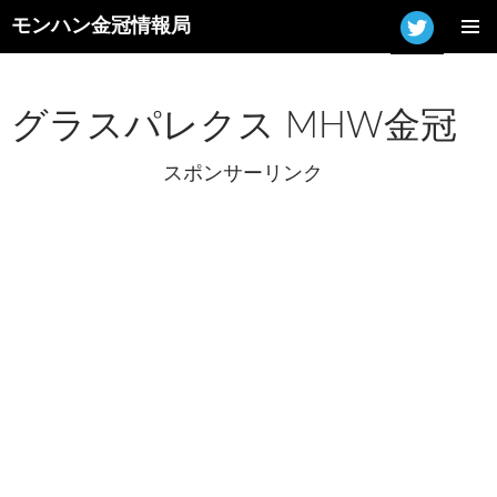
モンハン金冠情報局
コ
メインメ
ン
ニュー
テ
ン
グラスパレクス MHW金冠
ツ
へ
スポンサーリンク
ス
キ
ッ
プ