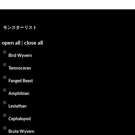
モンスターリスト
open all
|
close all
Bird Wyvern
Temnoceran
Fanged Beast
Amphibian
Leviathan
Cephalopod
Brute Wyvern