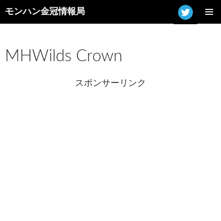
モンハン金冠情報局
コ
メインメ
ン
ニュー
テ
ン
MHWilds Crown
ツ
へ
ス
スポンサーリンク
キ
ッ
プ