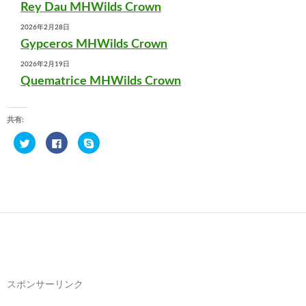
Rey Dau MHWilds Crown
2026年2月28日
Gypceros MHWilds Crown
2026年2月19日
Quematrice MHWilds Crown
共有:
ク
F
ク
リ
a
リ
ッ
c
ッ
ク
e
ク
し
b
し
て
o
て
T
o
S
w
k
k
i
で
y
t
共
p
t
有
e
e
す
で
r
る
共
で
に
有
共
は
(
有
ク
新
(
リ
し
新
ッ
い
スポンサーリンク
し
ク
ウ
い
し
ィ
ウ
て
ン