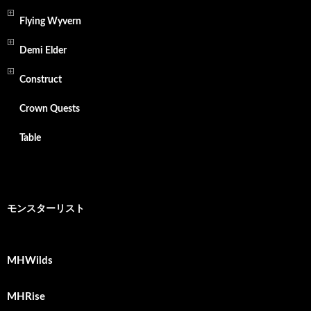
Flying Wyvern
Demi Elder
Construct
Crown Quests
Table
モンスターリスト
MHWilds
MHRise