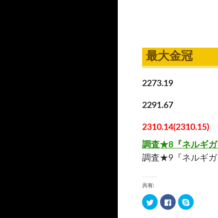
最大金冠
2273.19
2291.67
2310.14(2310.15)
調査★8『ネルギ
調査★9『ネルギ
共有:
ク
F
ク
リ
a
リ
ッ
c
ッ
ク
e
ク