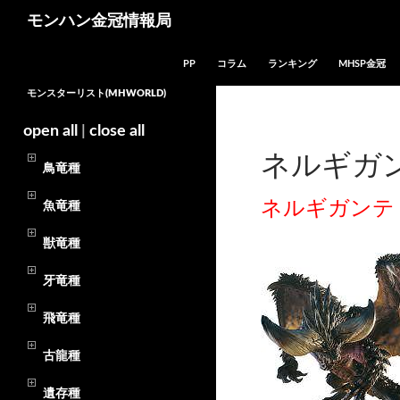
モンハン金冠情報局
コンテンツへスキップ
PP
コラム
ランキング
MHSP金冠
モンスターリスト(MHWORLD)
open all
|
close all
ネルギガン
鳥竜種
ネルギガンテ
魚竜種
獣竜種
牙竜種
飛竜種
古龍種
遺存種