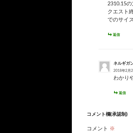
2310.15
クエスト
でのサイ
返信
ネルギガ
2018年2月2
わかり
返信
コメント欄(承認制)
コメント
※