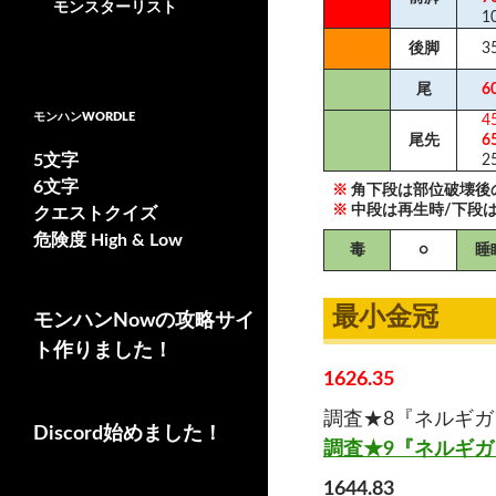
モンスターリスト
1
後脚
3
尾
6
モンハンWORDLE
4
尾先
6
5文字
2
6文字
※
角下段は部位破壊後
※
中段は再生時/下段
クエストクイズ
危険度 High & Low
毒
○
睡
最小金冠
モンハンNowの攻略サイ
ト作りました！
1626.35
調査★8『ネルギ
Discord始めました！
調査★9『ネルギ
1644.83