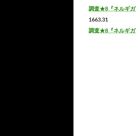
調査★8『ネルギ
1663.31
調査★8『ネルギ