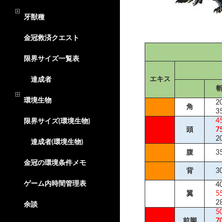
牙獣種
金冠救済クエスト
限界サイズ一覧表
エキス
達成者
環境生物
2
角
3
4
限界サイズ(環境生物)
頭
7
2
達成者(環境生物)
腹
3
金冠の環境条件メモ
背
3
ゲーム内時間管理表
4
翼
5
2
余談
5
前脚
7