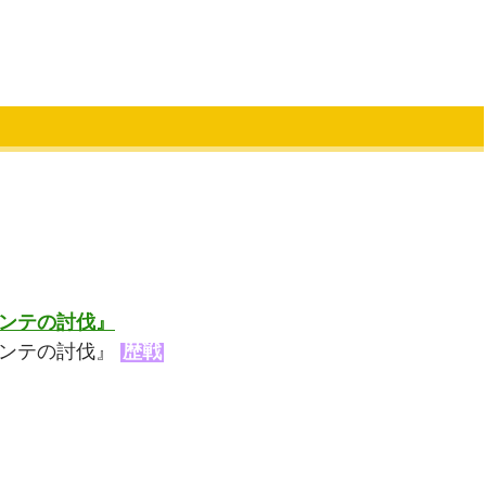
ガンテの討伐』
ガンテの討伐』
歴戦