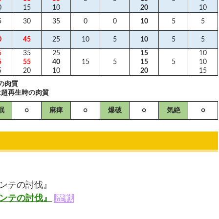
0
15
10
20
10
5
30
35
0
0
10
5
5
0
45
25
10
5
10
5
5
5
35
25
15
10
5
55
40
15
5
15
5
10
5
20
10
20
15
の肉質
は超再生時の肉質
眠
○
麻痺
○
爆破
○
気絶
○
ガンテの討伐』
ガンテの討伐』
歴戦