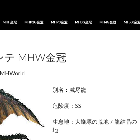
MHF金冠
MHP2G金冠
MHP3金冠
MH3G金冠
MH4G金冠
MHXX金
テ MHW金冠
MHWorld
別名：滅尽龍
危険度：SS
生息地：大蟻塚の荒地 / 龍結晶の
地