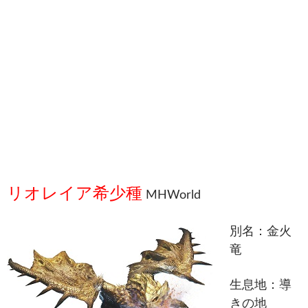
リオレイア希少種
MHWorld
別名：金火
竜
生息地：導
きの地