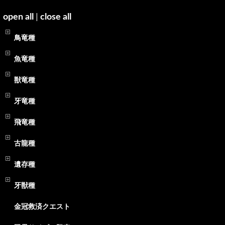
open all
|
close all
鳥竜種
魚竜種
獣竜種
牙竜種
飛竜種
古龍種
遺存種
牙獣種
金冠救済クエスト