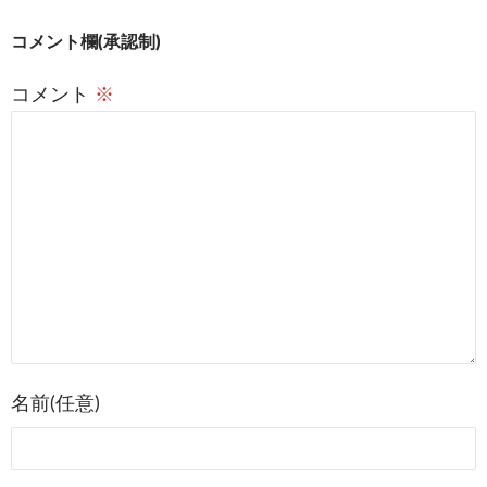
投
コメント欄(承認制)
稿
コメント
※
ナ
ビ
ゲ
ー
シ
ョ
ン
名前(任意)