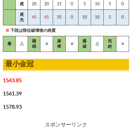
尾
20
20
15
0
5
10
5
0
尾
45
45
35
0
10
10
5
0
先
※
下段は部位破壊後の肉質
睡
麻
爆
気
毒
△
○
○
△
○
眠
痺
破
絶
最小金冠
1543.85
1561.39
1578.93
スポンサーリンク