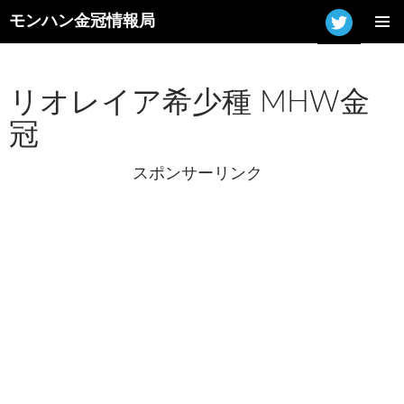
モンハン金冠情報局
コ
メインメ
ン
ニュー
テ
ン
リオレイア希少種 MHW金
ツ
冠
へ
ス
キ
スポンサーリンク
ッ
プ