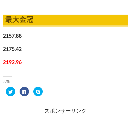
最大金冠
2157.88
2175.42
2192.96
共有:
ク
F
ク
リ
a
リ
ッ
c
ッ
ク
e
ク
し
b
し
て
o
て
スポンサーリンク
T
o
S
w
k
k
i
で
y
t
共
p
t
有
e
e
す
で