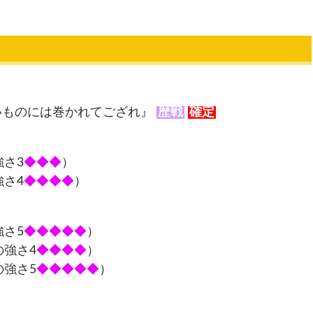
いものには巻かれてござれ』
歴戦
確定
さ3
◆◆◆
）
さ4
◆◆◆◆
）
さ5
◆◆◆◆◆
）
強さ4
◆◆◆◆
）
強さ5
◆◆◆◆◆
）