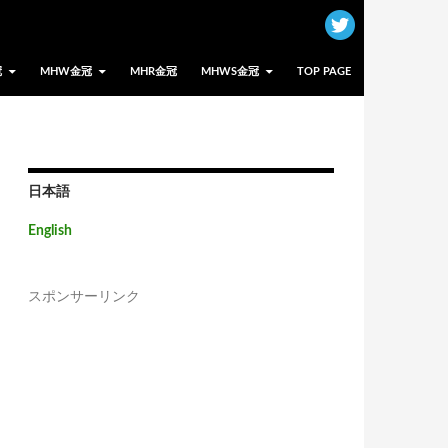
冠
MHW金冠
MHR金冠
MHWS金冠
TOP PAGE
日本語
English
スポンサーリンク