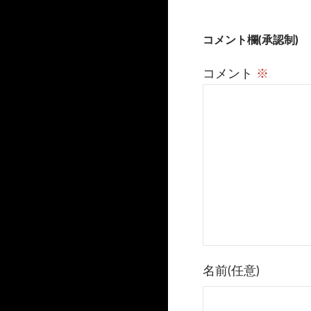
き
ま
す
)
投
コメント欄(承認制)
稿
コメント
※
ナ
ビ
ゲ
ー
シ
ョ
ン
名前(任意)