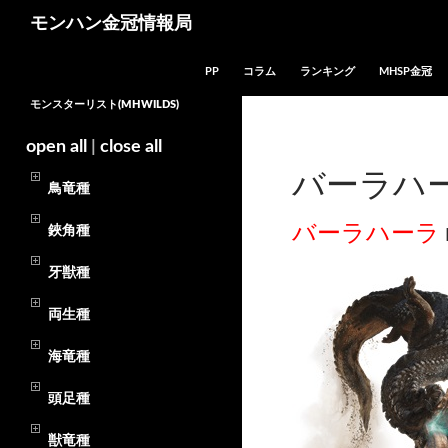
モンハン金冠情報局
コンテンツへスキップ
PP
コラム
ランキング
MHSP金冠
モンスターリスト(MHWILDS)
open all
|
close all
バーラハー
鳥竜種
バーラハーラ
鋏角種
牙獣種
両生種
海竜種
頭足種
獣竜種