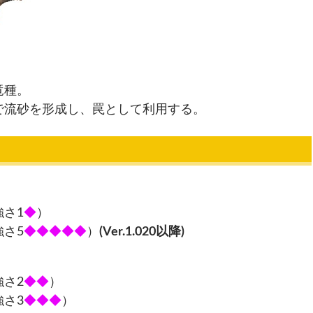
竜種。
で流砂を形成し、罠として利用する。
さ1
◆
）
さ5
◆◆◆◆◆
）
(Ver.1.020以降)
さ2
◆◆
）
さ3
◆◆◆
）