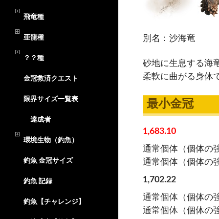
飛竜種
亜龍種
別名：沙海竜
？？種
砂地に生息する海
柔軟に曲がる身体
金冠救済クエスト
限界サイズ一覧表
最小金冠
達成者
1,683.10
環境生物（釣魚）
通常個体（個体の強
釣魚 金冠サイズ
通常個体（個体の強
1,702.22
釣魚 記録
通常個体（個体の強
釣魚【チャレンジ】
通常個体（個体の強