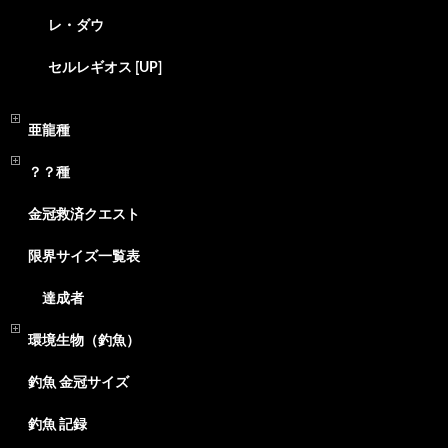
レ・ダウ
セルレギオス [UP]
亜龍種
？？種
金冠救済クエスト
限界サイズ一覧表
達成者
環境生物（釣魚）
釣魚 金冠サイズ
釣魚 記録