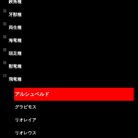
鋏角種
牙獣種
両生種
海竜種
頭足種
獣竜種
飛竜種
アルシュベルド
グラビモス
リオレイア
リオレウス