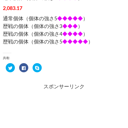
2,083.17
通常個体（個体の強さ5
◆◆◆◆◆
）
歴戦の個体（個体の強さ3
◆◆◆
）
歴戦の個体（個体の強さ4
◆◆◆◆
）
歴戦の個体（個体の強さ5
◆◆◆◆◆
）
共有:
ク
F
ク
リ
a
リ
ッ
c
ッ
ク
e
ク
し
b
し
て
o
て
スポンサーリンク
T
o
S
w
k
k
i
で
y
t
共
p
t
有
e
e
す
で
r
る
共
で
に
有
共
は
(
有
ク
新
(
リ
し
新
ッ
い