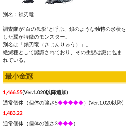
別名：鎖刃竜
調査隊が”白の孤影”と呼ぶ、鎖のような独特の形状を
した翼が特徴のモンスター。
別名は「鎖刃竜（さじんりゅう）」。
絶滅種として認識されており、その生態は謎に包ま
れている。
最小金冠
1,466.55
(Ver.1.020以降追加)
通常個体（個体の強さ5
◆◆◆◆◆
）(Ver.1.020以降)
1,483.22
通常個体（個体の強さ3
◆◆◆
）