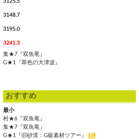
3125.5
3148.7
3195.0
3241.3
集★7『双魚竜』
G★1『翠色の大津波』
おすすめ
最小
村★6『双魚竜』
集★7『双魚竜』
G★1『旧砂漠：G級素材ツアー』
乱