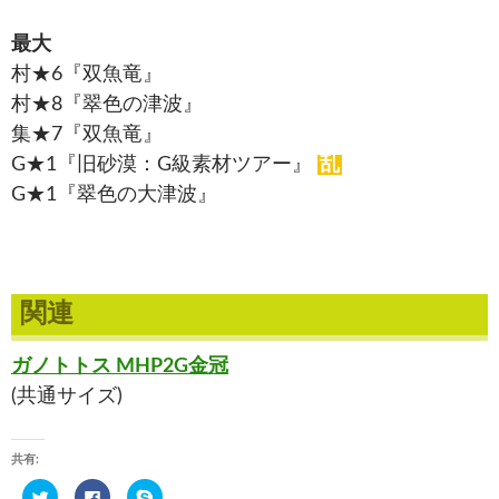
最大
村★6『双魚竜』
村★8『翠色の津波』
集★7『双魚竜』
G★1『旧砂漠：G級素材ツアー』
乱
G★1『翠色の大津波』
関連
ガノトトス MHP2G金冠
(共通サイズ)
共有:
ク
F
ク