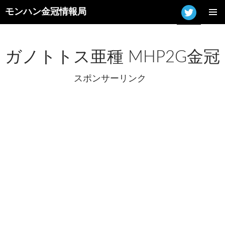
モンハン金冠情報局
コ
メインメ
ン
ニュー
テ
ン
ガノトトス亜種 MHP2G金冠
ツ
へ
スポンサーリンク
ス
キ
ッ
プ