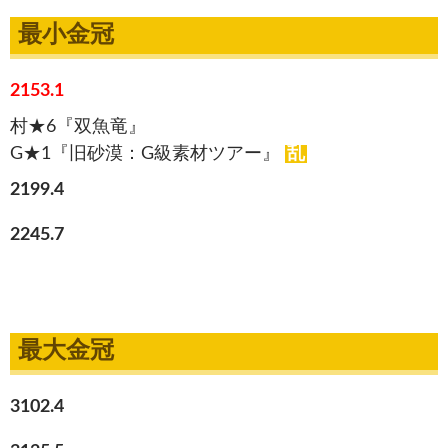
最小金冠
2153.1
村★6『双魚竜』
G★1『旧砂漠：G級素材ツアー』
乱
2199.4
2245.7
最大金冠
3102.4