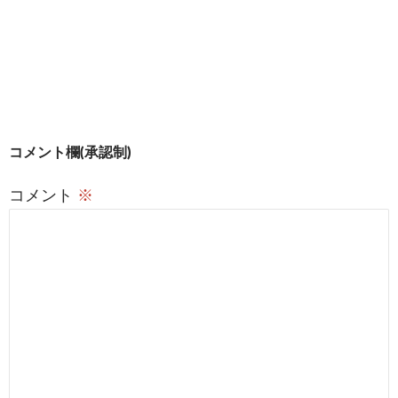
す
)
投
コメント欄(承認制)
稿
コメント
※
ナ
ビ
ゲ
ー
シ
ョ