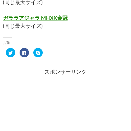
(同じ最大サイズ)
ガララアジャラ MHXX金冠
(同じ最大サイズ)
共有:
ク
F
ク
リ
a
リ
ッ
c
ッ
ク
e
ク
し
b
し
て
o
て
スポンサーリンク
T
o
S
w
k
k
i
で
y
t
共
p
t
有
e
e
す
で
r
る
共
で
に
有
共
は
(
有
ク
新
(
リ
し
新
ッ
い
し
ク
ウ
い
し
ィ
ウ
て
ン
ィ
く
ド
ン
だ
ウ