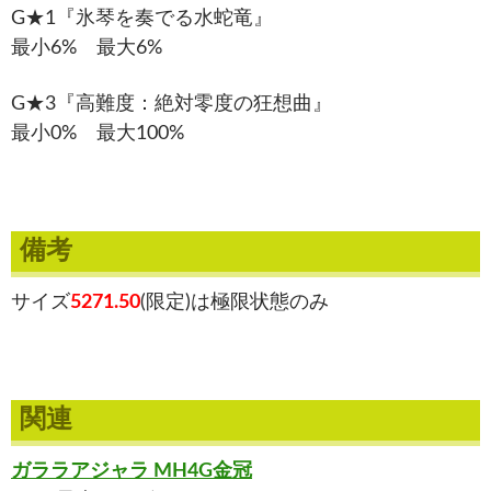
G★1『氷琴を奏でる水蛇竜』
最小6% 最大6%
G★3『高難度：絶対零度の狂想曲』
最小0% 最大100%
備考
サイズ
5271.50
(限定)は極限状態のみ
関連
ガララアジャラ MH4G金冠