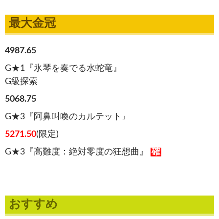
最大金冠
4987.65
G★1『氷琴を奏でる水蛇竜』
G級探索
5068.75
G★3『阿鼻叫喚のカルテット』
5271.50
(限定)
G★3『高難度：絶対零度の狂想曲』
確
おすすめ