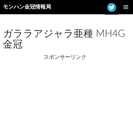
モンハン金冠情報局
コ
メインメ
ン
ニュー
テ
ン
ガララアジャラ亜種 MH4G
ツ
金冠
へ
ス
キ
スポンサーリンク
ッ
プ