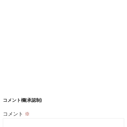
ド
さ
で
ウ
い
開
で
(
き
開
新
ま
き
し
す
ま
い
)
す
ウ
)
ィ
ン
ド
ウ
で
開
き
ま
す
)
投
コメント欄(承認制)
稿
コメント
※
ナ