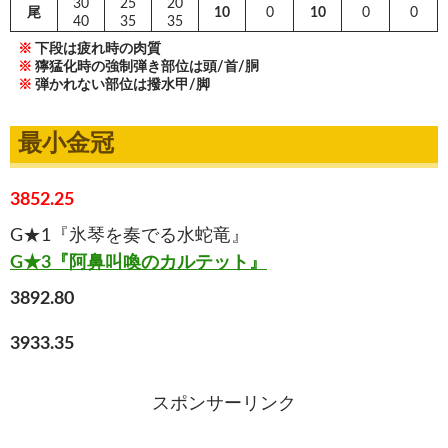
30
25
20
尾
10
0
10
0
0
40
35
35
※
下段は疲れ時の肉質
※
獰猛化時の強制弾き部位は頭/首/胴
※
弾かれない部位は撥水甲/脚
最小金冠
3852.25
G★1『氷琴を奏でる水蛇竜』
G★3『阿鼻叫喚のカルテット』
3892.80
3933.35
スポンサーリンク