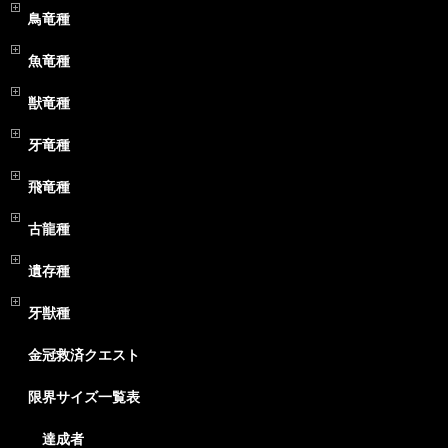
鳥竜種
魚竜種
獣竜種
牙竜種
飛竜種
古龍種
遺存種
牙獣種
金冠救済クエスト
限界サイズ一覧表
達成者