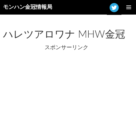
モンハン金冠情報局
コ
メインメ
ン
ニュー
テ
ン
ハレツアロワナ MHW金冠
ツ
へ
スポンサーリンク
ス
キ
ッ
プ