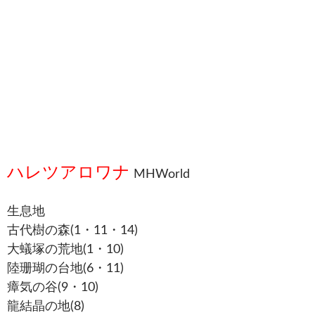
ハレツアロワナ
MHWorld
生息地
古代樹の森(1・11・14)
大蟻塚の荒地(1・10)
陸珊瑚の台地(6・11)
瘴気の谷(9・10)
龍結晶の地(8)