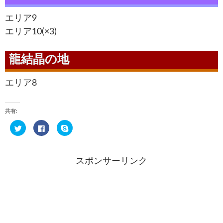
エリア9
エリア10(×3)
龍結晶の地
エリア8
共有:
ク
F
ク
リ
a
リ
ッ
c
ッ
ク
e
ク
し
b
し
て
o
て
スポンサーリンク
T
o
S
w
k
k
i
で
y
t
共
p
t
有
e
e
す
で
r
る
共
で
に
有
共
は
(
有
ク
新
(
リ
し