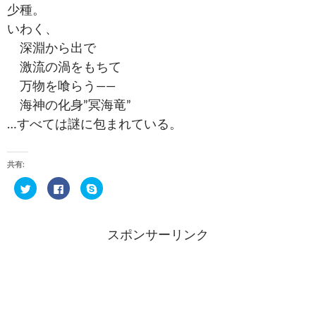
少種。
いわく、
深淵から出で
激流の渦をもちて
万物を喰らう――
海神の化身”冥海竜”
…すべては謎に包まれている。
共有:
ク
F
ク
リ
a
リ
ッ
c
ッ
ク
e
ク
し
b
し
て
o
て
スポンサーリンク
T
o
S
w
k
k
i
で
y
t
共
p
t
有
e
e
す
で
r
る
共
で
に
有
共
は
(
有
ク
新