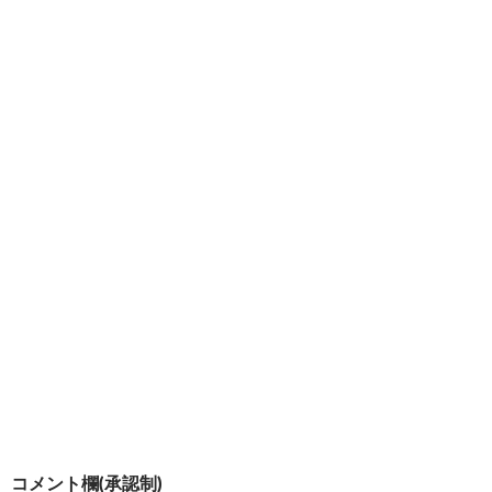
(
リ
し
新
ッ
い
し
ク
ウ
い
し
ィ
ウ
て
ン
ィ
く
ド
ン
だ
ウ
ド
さ
で
ウ
い
開
で
(
き
開
新
ま
き
し
す
ま
い
)
す
ウ
)
ィ
ン
ド
ウ
で
開
き
ま
す
)
投
コメント欄(承認制)