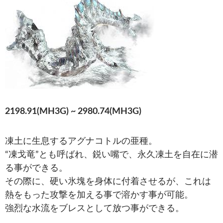
2198.91(MH3G) ~ 2980.74(MH3G)
凍土に生息するアグナコトルの亜種。
“凍戈竜”とも呼ばれ、鋭い嘴で、永久凍土を自在に潜
る事ができる。
その際に、硬い氷塊を身体に付着させるが、これは
熱をもった攻撃を加える事で溶かす事が可能。
強烈な水流をブレスとして放つ事ができる。