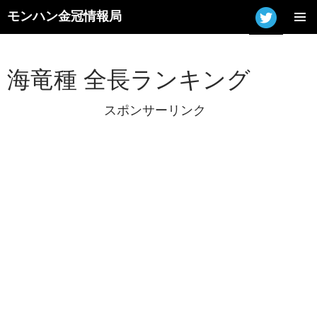
モンハン金冠情報局
コ
メインメ
ン
ニュー
テ
ン
海竜種 全長ランキング
ツ
へ
スポンサーリンク
ス
キ
ッ
プ