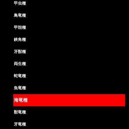
甲虫種
鳥竜種
甲殻種
鋏角種
牙獣種
両生種
蛇竜種
魚竜種
海竜種
獣竜種
牙竜種