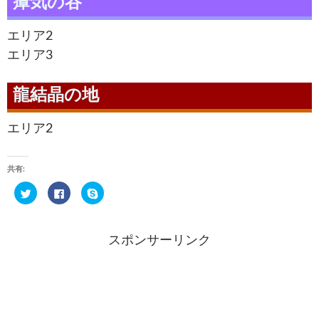
瘴気の谷
エリア2
エリア3
龍結晶の地
エリア2
共有:
ク
F
ク
リ
a
リ
ッ
c
ッ
ク
e
ク
し
b
し
て
o
て
スポンサーリンク
T
o
S
w
k
k
i
で
y
t
共
p
t
有
e
e
す
で
r
る
共
で
に
有
共
は
(
有
ク
新