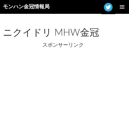
モンハン金冠情報局
コ
メインメ
ン
ニュー
テ
ン
ニクイドリ MHW金冠
ツ
へ
スポンサーリンク
ス
キ
ッ
プ