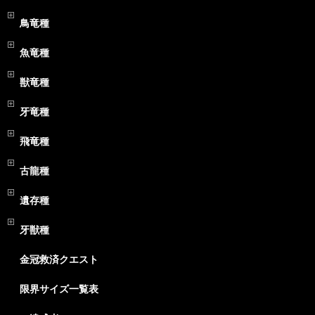
鳥竜種
魚竜種
獣竜種
牙竜種
飛竜種
古龍種
遺存種
牙獣種
金冠救済クエスト
限界サイズ一覧表