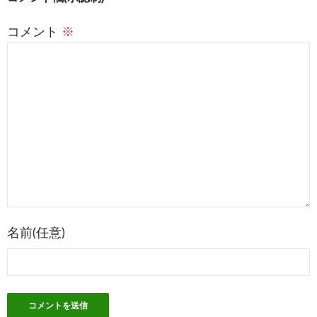
投
稿
コメント
※
ナ
ビ
ゲ
ー
シ
ョ
ン
名前(任意)