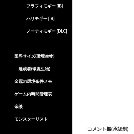
て
o
て
フラフィモギー [IB]
T
o
S
w
k
k
i
で
y
t
共
p
ハリモギー [IB]
t
有
e
e
す
で
r
る
共
ノーティモギー [DLC]
で
に
有
共
は
(
有
ク
新
(
リ
し
新
ッ
い
し
ク
ウ
い
し
ィ
限界サイズ(環境生物)
ウ
て
ン
ィ
く
ド
ン
だ
ウ
ド
さ
で
達成者(環境生物)
ウ
い
開
で
(
き
開
新
ま
金冠の環境条件メモ
き
し
す
ま
い
)
す
ウ
)
ィ
ゲーム内時間管理表
ン
ド
ウ
余談
で
開
き
ま
モンスターリスト
す
)
投
コメント欄(承認制)