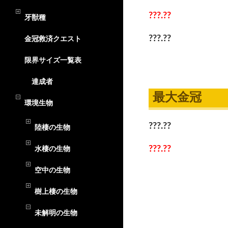
???.??
牙獣種
???.??
金冠救済クエスト
限界サイズ一覧表
達成者
最大金冠
環境生物
???.??
陸棲の生物
???.??
水棲の生物
空中の生物
樹上棲の生物
未解明の生物