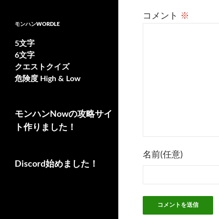
稿
コメント
※
モンハンWORDLE
ナ
ビ
5文字
6文字
ゲ
クエストクイズ
ー
危険度 High & Low
シ
ョ
モンハンNowの攻略サイ
ト作りました！
ン
名前(任意)
Discord始めました！