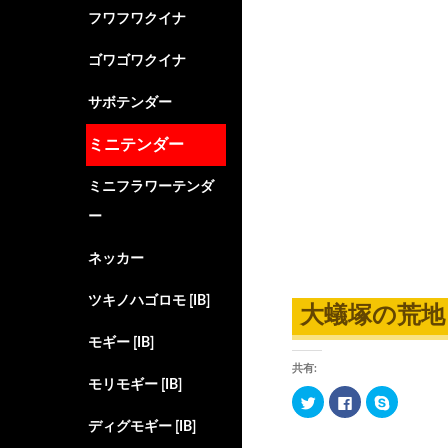
フワフワクイナ
ゴワゴワクイナ
サボテンダー
ミニテンダー
ミニフラワーテンダ
ー
ネッカー
ツキノハゴロモ [IB]
大蟻塚の荒地
モギー [IB]
共有:
モリモギー [IB]
ク
F
ク
リ
a
リ
ッ
c
ッ
ディグモギー [IB]
ク
e
ク
し
b
し