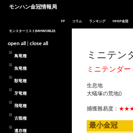
モンハン金冠情報局
コンテンツへスキップ
PP
コラム
ランキング
MHSP金冠
モンスターリスト(MHWORLD)
open all
|
close all
ミニテンダ
鳥竜種
ミニテンダー
魚竜種
獣竜種
生息地
大蟻塚の荒地()
牙竜種
飛竜種
捕獲難易度：
★★★
古龍種
最小金冠
遺存種