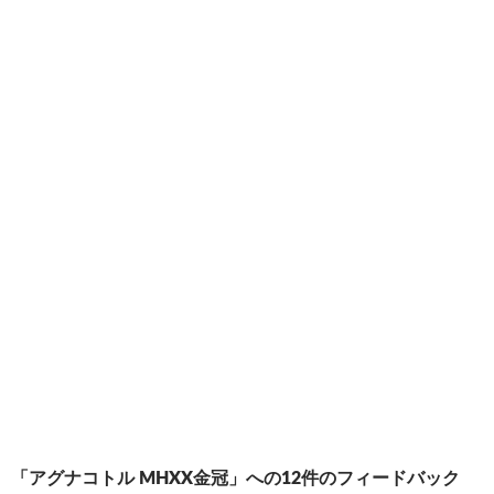
(
リ
し
新
ッ
い
し
ク
ウ
い
し
ィ
ウ
て
ン
ィ
く
ド
ン
だ
ウ
ド
さ
で
ウ
い
開
で
(
き
開
新
ま
き
し
す
ま
い
)
す
ウ
)
ィ
ン
ド
ウ
で
開
き
ま
す
)
投
「アグナコトル MHXX金冠」への12件のフィードバック