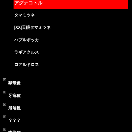
アグナコトル
タマミツネ
[XX]天眼タマミツネ
ハプルボッカ
ラギアクルス
ロアルドロス
獣竜種
牙竜種
飛竜種
？？？