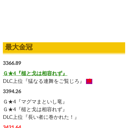
最大金冠
3366.89
Ｇ★4『槌と戈は相容れず』
DLC上位『猛なる連舞をご覧じろ』
獰
3394.26
Ｇ★4『マグマまといし竜』
Ｇ★4『槌と戈は相容れず』
DLC上位『長い者に巻かれた！』
3421.64