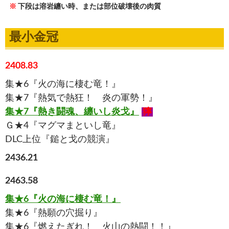
※
下段は溶岩纏い時、または部位破壊後の肉質
最小金冠
2408.83
集★6『火の海に棲む竜！』
集★7『熱気で熱狂！ 炎の軍勢！』
集★7『熱き闘魂、纏いし炎戈』
獰
Ｇ★4『マグマまといし竜』
DLC上位『鎚と戈の競演』
2436.21
2463.58
集★6『火の海に棲む竜！』
集★6『熱願の穴掘り』
集★6『燃えたぎれ！ 火山の熱闘！！』