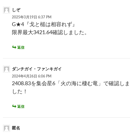
稿
しぞ
ナ
2025年3月19日 6:37 PM
G★4『戈と槌は相容れず』
ビ
限界最大3421.64確認しました。
ゲ
ー
返信
シ
ョ
ダンチガイ・ファンキガイ
2024年4月26日 6:06 PM
ン
2408.83を集会星6「火の海に棲む竜」で確認しま
した！
返信
匿名