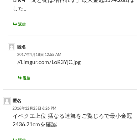
G★4「戈と槌は相容れず」最大金冠3394.26出ま
した。
返信
匿名
2017年4月18日 12:55 AM
//i.imgur.com/LoR3YjC.jpg
返信
匿名
2016年12月25日 6:26 PM
イベクエ上位 猛なる連舞をご覧じろで最小金冠
2436.21cmを確認