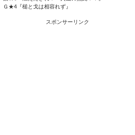
Ｇ★4『槌と戈は相容れず』
スポンサーリンク