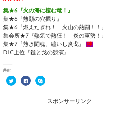
集★6『火の海に棲む竜！』
集★6『熱願の穴掘り』
集★6『燃えたぎれ！ 火山の熱闘！！』
集会所★7『熱気で熱狂！ 炎の軍勢！』
集★7『熱き闘魂、纏いし炎戈』
獰
DLC上位『鎚と戈の競演』
共有:
ク
F
ク
リ
a
リ
ッ
c
ッ
ク
e
ク
し
b
し
て
o
て
スポンサーリンク
T
o
S
w
k
k
i
で
y
t
共
p
t
有
e
e
す
で
r
る
共
で
に
有
共
は
(
有
ク
新