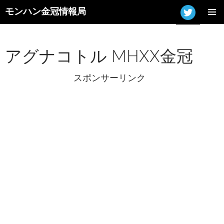
モンハン金冠情報局
コ
メインメ
ン
ニュー
テ
ン
アグナコトル MHXX金冠
ツ
へ
スポンサーリンク
ス
キ
ッ
プ