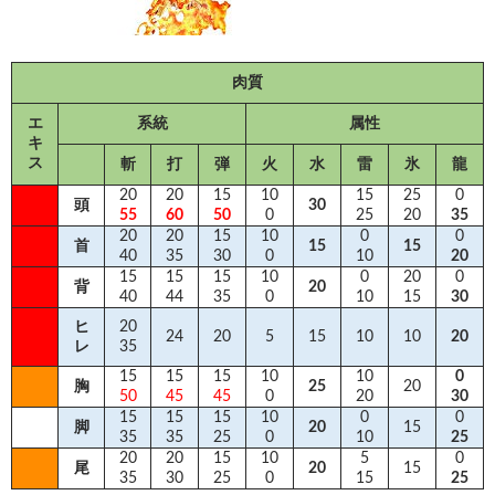
肉質
エ
系統
属性
キ
ス
斬
打
弾
火
水
雷
氷
龍
20
20
15
10
15
25
0
頭
30
55
60
50
0
25
20
35
20
20
15
10
0
0
首
15
15
40
35
30
0
10
20
15
15
15
10
0
20
0
背
20
40
44
35
0
10
15
30
ヒ
20
24
20
5
15
10
10
20
レ
35
15
15
15
10
10
0
胸
25
20
50
45
45
0
20
30
15
15
15
10
0
0
脚
20
15
35
35
25
0
10
25
20
20
15
10
5
0
尾
20
15
35
30
25
0
15
25