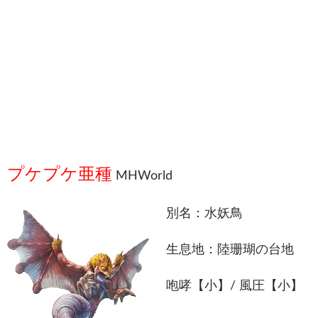
プケプケ亜種
MHWorld
別名：水妖鳥
生息地：陸珊瑚の台地
咆哮【小】/ 風圧【小】