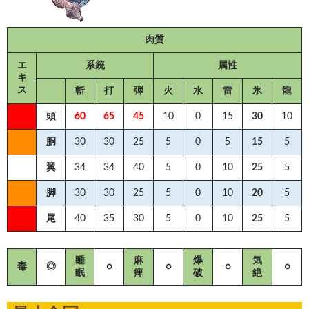
肉質
エ
系統
属性
キ
ス
斬
打
弾
火
水
雷
氷
龍
頭
60
65
45
10
0
15
30
10
胴
30
30
25
5
0
5
15
5
翼
34
34
40
5
0
10
25
5
脚
30
30
25
5
0
10
20
5
尾
40
35
30
5
0
10
25
5
睡
麻
爆
気
毒
◎
○
○
○
○
眠
痺
破
絶