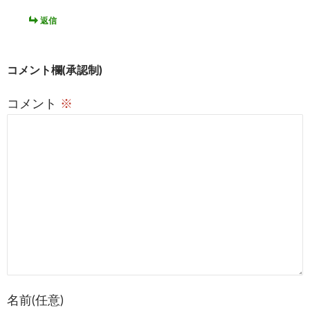
ゲ
返信
ー
シ
コメント欄(承認制)
ョ
コメント
※
ン
名前(任意)