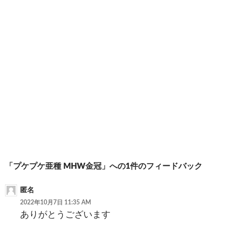
で
(
き
開
新
ま
き
し
す
ま
い
)
す
ウ
)
ィ
ン
ド
ウ
で
開
き
ま
す
)
投
「プケプケ亜種 MHW金冠」への1件のフィードバック
稿
匿名
ナ
2022年10月7日 11:35 AM
ありがとうございます
ビ