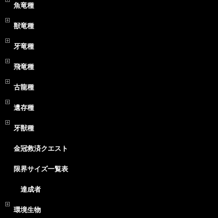
魚竜種
獣竜種
牙竜種
飛竜種
古龍種
遺存種
牙獣種
金冠救済クエスト
限界サイズ一覧表
達成者
環境生物