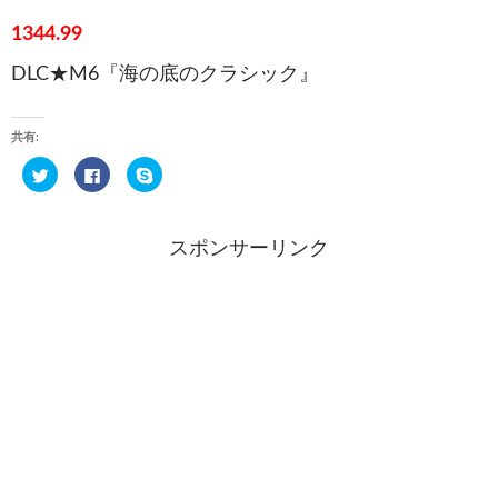
1344.99
DLC★M6『海の底のクラシック』
共有:
ク
F
ク
リ
a
リ
ッ
c
ッ
ク
e
ク
し
b
し
て
o
て
スポンサーリンク
T
o
S
w
k
k
i
で
y
t
共
p
t
有
e
e
す
で
r
る
共
で
に
有
共
は
(
有
ク
新
(
リ
し
新
ッ
い
し
ク
ウ
い
し
ィ
ウ
て
ン
ィ
く
ド
ン
だ
ウ
ド
さ
で
ウ
い
開