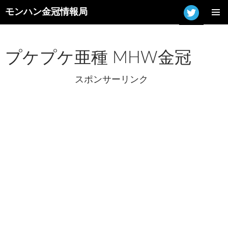
モンハン金冠情報局
コ
メインメ
ン
ニュー
テ
ン
プケプケ亜種 MHW金冠
ツ
へ
スポンサーリンク
ス
キ
ッ
プ