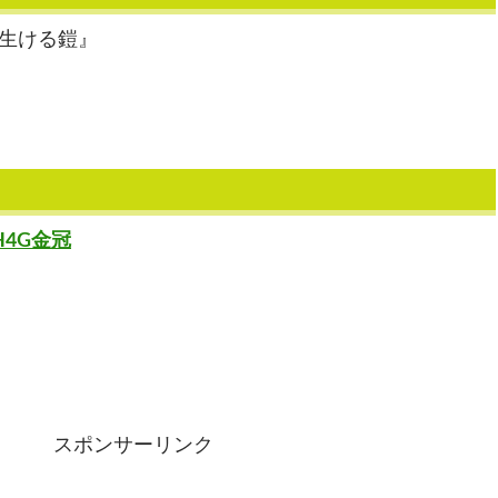
の生ける鎧』
H4G金冠
スポンサーリンク