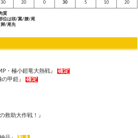
30
20
0
30
5
10
20
肉質
位は頭/翼/腰/尾
脚/尾先
MP・極小鎧竜大熱戦』
確定
極の甲鎧』
確定
林の救助大作戦！』
の納品』
乱入