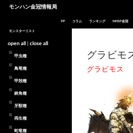
モンハン金冠情報局
コンテンツへスキップ
PP
コラム
ランキング
MHSP金冠
モンスターリスト
open all
|
close all
グラビモス
甲虫種
グラビモス
鳥竜種
甲殻種
鋏角種
牙獣種
両生種
蛇竜種