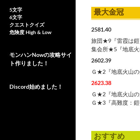
5文字
最大金冠
6文字
クエストクイズ
2581.40
危険度 High & Low
旅団★9『雷霞は
集会所★5『地底
モンハンNowの攻略サイ
2602.39
ト作りました！
Ｇ★2『地底火山
2623.38
Discord始めました！
Ｇ★2『地底火山
Ｇ★3『高難度：
おすすめ