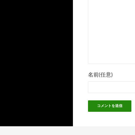
ビ
ゲ
ー
シ
ョ
ン
名前(任意)