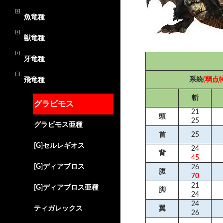
魚竜種
獣竜種
牙竜種
系統
(弱点
飛竜種
斬
グラビモス
21
頭
25
グラビモス亜種
首
25
[G]セルレギオス
24
背
45
[G]ディアブロス
26
腹
70
21
[G]ディアブロス亜種
脚
24
24
ティガレックス
翼
26