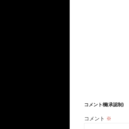
t
有
e
e
す
で
r
る
共
で
に
有
共
は
(
有
ク
新
(
リ
し
新
ッ
い
し
ク
ウ
い
し
ィ
ウ
て
ン
ィ
く
ド
ン
だ
ウ
ド
さ
で
ウ
い
開
で
(
き
開
新
ま
き
し
す
ま
い
)
す
ウ
)
ィ
ン
ド
ウ
で
開
き
ま
す
)
投
コメント欄(承認制)
稿
コメント
※
ナ