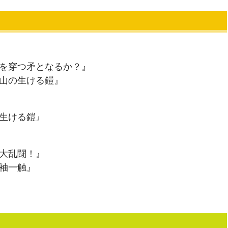
鎧を穿つ矛となるか？』
火山の生ける鎧』
の生ける鎧』
の大乱闘！』
鎧袖一触』