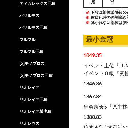
尾
25
ティガレックス亜種
※
下段は部位破壊後の
バサルモス
※
獰猛化時の強制弾き部
※
弾かれない部位は胴/
バサルモス亜種
最小金冠
フルフル
フルフル亜種
1049.35
[G]モノブロス
イベント上位『JU
イベントＧ級『究
[G]モノブロス亜種
1846.86
リオレイア
1867.84
リオレイア亜種
集会所★5『原生
リオレイア希少種
1888.83
リオレウス
旅団★5『燃石炭