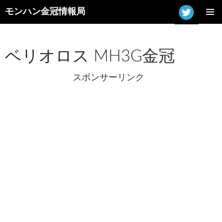
モンハン金冠情報局
コ
メインメ
ン
ニュー
テ
ン
ベリオロス MH3G金冠
ツ
へ
スポンサーリンク
ス
キ
ッ
プ