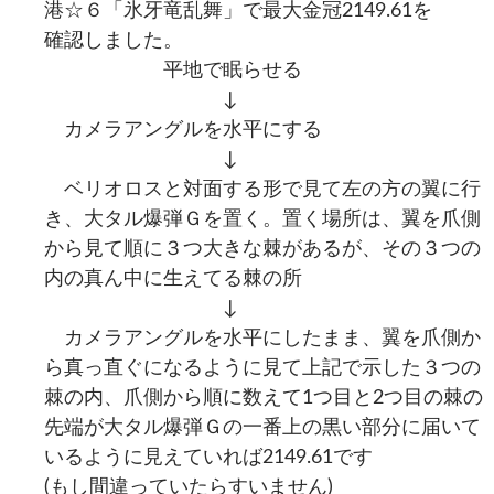
港☆６「氷牙竜乱舞」で最大金冠2149.61を
ビ
確認しました。
ゲ
平地で眠らせる
ー
↓
カメラアングルを水平にする
シ
↓
ョ
ベリオロスと対面する形で見て左の方の翼に行
ン
き、大タル爆弾Ｇを置く。置く場所は、翼を爪側
から見て順に３つ大きな棘があるが、その３つの
内の真ん中に生えてる棘の所
↓
カメラアングルを水平にしたまま、翼を爪側か
ら真っ直ぐになるように見て上記で示した３つの
棘の内、爪側から順に数えて1つ目と2つ目の棘の
先端が大タル爆弾Ｇの一番上の黒い部分に届いて
いるように見えていれば2149.61です
(もし間違っていたらすいません)