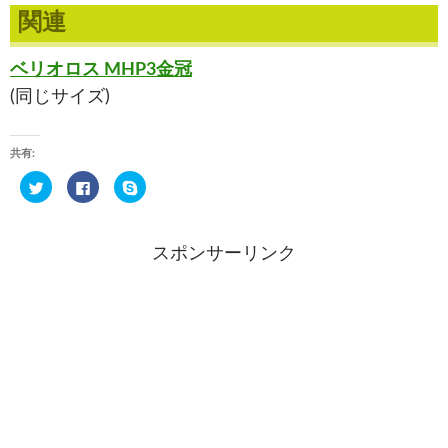
関連
ベリオロス MHP3金冠
(同じサイズ)
共有:
ク
F
ク
リ
a
リ
ッ
c
ッ
ク
e
ク
し
b
し
て
o
て
スポンサーリンク
T
o
S
w
k
k
i
で
y
t
共
p
t
有
e
e
す
で
r
る
共
で
に
有
共
は
(
有
ク
新
(
リ
し
新
ッ
い
し
ク
ウ
い
し
ィ
ウ
て
ン
ィ
く
ド
ン
だ
ウ