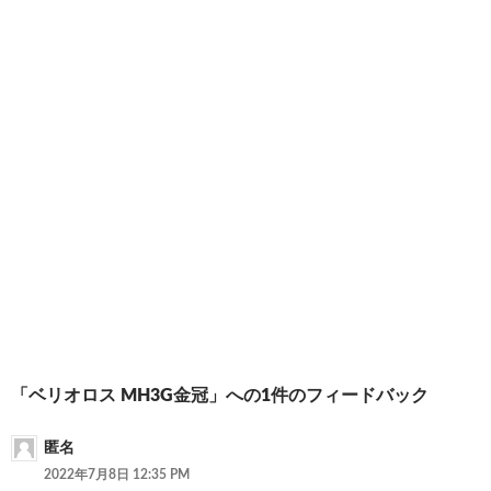
ド
さ
で
ウ
い
開
で
(
き
開
新
ま
き
し
す
ま
い
)
す
ウ
)
ィ
ン
ド
ウ
で
開
き
ま
す
)
投
「ベリオロス MH3G金冠」への1件のフィードバック
稿
匿名
ナ
2022年7月8日 12:35 PM