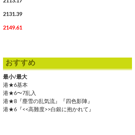
2113.17
2131.39
2149.61
おすすめ
最小/最大
港★6基本
港★6〜7乱入
港★8『塵雪の乱気流』『四色影陣』
港★6『<<高難度>>白銀に抱かれて』