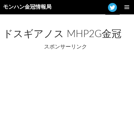
モンハン金冠情報局
コ
メインメ
ン
ニュー
テ
ン
ドスギアノス MHP2G金冠
ツ
へ
スポンサーリンク
ス
キ
ッ
プ