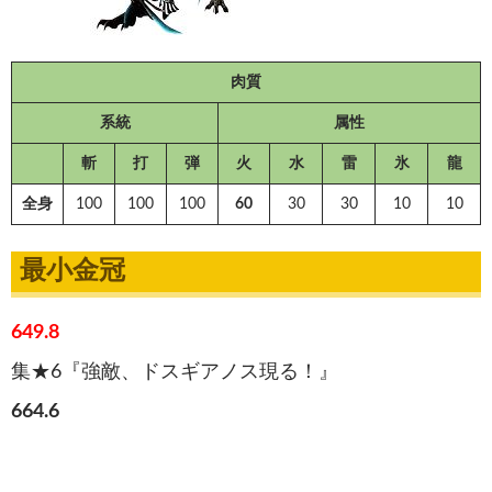
肉質
系統
属性
斬
打
弾
火
水
雷
氷
龍
全身
100
100
100
60
30
30
10
10
最小金冠
649.8
集★6『強敵、ドスギアノス現る！』
664.6