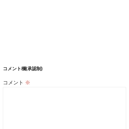
ウ
で
開
き
ま
す
)
投
コメント欄(承認制)
稿
コメント
※
ナ
ビ
ゲ
ー