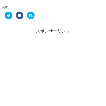
共有:
ク
F
ク
リ
a
リ
ッ
c
ッ
ク
e
ク
し
b
し
て
o
て
スポンサーリンク
T
o
S
w
k
k
i
で
y
t
共
p
t
有
e
e
す
で
r
る
共
で
に
有
共
は
(
有
ク
新
(
リ
し
新
ッ
い
し
ク
ウ
い
し
ィ
ウ
て
ン
ィ
く
ド
ン
だ
ウ
ド
さ
で
ウ
い
開
で
(
き
開
新
ま
き
し
す
ま
い
)
す
ウ
)
ィ
ン
ド