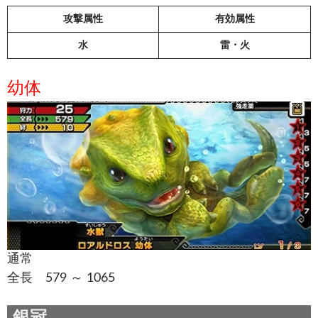
攻撃属性
有効属性
水
雷・火
幼体
通常
全長 579 ～ 1065