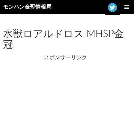
モンハン金冠情報局
コ
メインメ
ン
ニュー
テ
ン
水獣ロアルドロス MHSP金
ツ
冠
へ
ス
キ
スポンサーリンク
ッ
プ