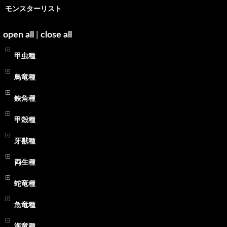
モンスターリスト
open all
|
close all
甲虫種
鳥竜種
鋏角種
甲殻種
牙獣種
両生種
蛇竜種
魚竜種
海竜種