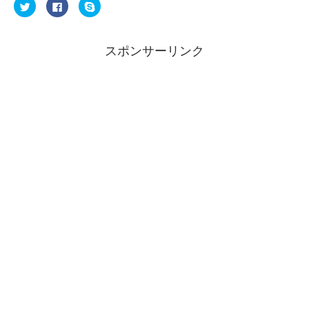
ク
F
ク
リ
a
リ
ッ
c
ッ
ク
e
ク
し
b
し
て
o
て
スポンサーリンク
T
o
S
w
k
k
i
で
y
t
共
p
t
有
e
e
す
で
r
る
共
で
に
有
共
は
(
有
ク
新
(
リ
し
新
ッ
い
し
ク
ウ
い
し
ィ
ウ
て
ン
ィ
く
ド
ン
だ
ウ
ド
さ
で
ウ
い
開
で
(
き
開
新
ま
き
し
す
ま
い
)
す
ウ
)
ィ
ン
ド
ウ
で
開
き