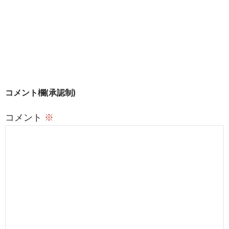
ま
す
)
投
コメント欄(承認制)
稿
コメント
※
ナ
ビ
ゲ
ー
シ
ョ