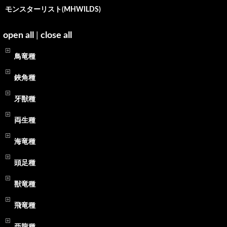
モンスターリスト(MHWILDS)
open all
|
close all
鳥竜種
鋏角種
牙獣種
両生種
海竜種
頭足種
獣竜種
飛竜種
亜龍種