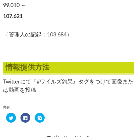
99.010 ～
107.621
（管理人の記録：103.684）
情報提供方法
Twitterにて『#ワイルズ釣果』タグをつけて画像また
は動画を投稿
共有:
ク
F
ク
リ
a
リ
ッ
c
ッ
ク
e
ク
し
b
し
て
o
て