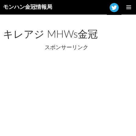
モンハン金冠情報局
コ
メインメ
ン
ニュー
テ
ン
キレアジ MHWs金冠
ツ
へ
スポンサーリンク
ス
キ
ッ
プ