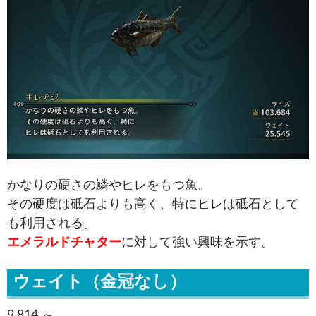
かなりの硬さの鱗やヒレをもつ魚。
その硬度は砥石よりも高く、特にヒレは砥石として
も利用される。
エメラルドチャター
に対して強い興味を示す。
ウェイト（金冠なし）
9.814 ～