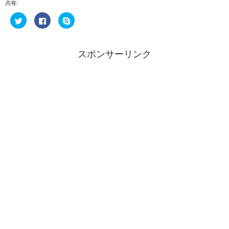
共有:
ク
F
ク
リ
a
リ
ッ
c
ッ
ク
e
ク
し
b
し
て
o
て
スポンサーリンク
T
o
S
w
k
k
i
で
y
t
共
p
t
有
e
e
す
で
r
る
共
で
に
有
共
は
(
有
ク
新
(
リ
し
新
ッ
い
し
ク
ウ
い
し
ィ
ウ
て
ン
ィ
く
ド
ン
だ
ウ
ド
さ
で
ウ
い
開
で
(
き
開
新
ま
き
し
す
ま
い
)
す
ウ
)
ィ
ン
ド
ウ
で