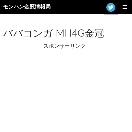
モンハン金冠情報局
コ
メインメ
ン
ニュー
テ
ン
ババコンガ MH4G金冠
ツ
へ
スポンサーリンク
ス
キ
ッ
プ