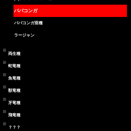
ババコンガ
ババコンガ亜種
ラージャン
両生種
蛇竜種
魚竜種
獣竜種
牙竜種
飛竜種
？？？