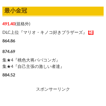
最小金冠
491.40
(規格外)
DLC上位『マリオ・キノコ好きブラザーズ』
確
864.86
874.69
集★4『桃色大将ババコンガ』
集★4『自己主張の激しい者達』
884.52
スポンサーリンク