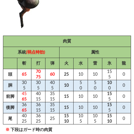
肉質
系統
(弱点特効)
属性
斬
打
弾
火
水
雷
氷
龍
70
15
頭
65
60
25
10
10
0
75
5
30
30
40
5
5
10
胴
10
0
5
5
5
0
0
0
45
40
35
15
前脚
15
10
10
0
65
15
15
5
36
36
35
15
後脚
15
10
10
0
65
15
15
5
40
36
15
10
10
15
尾
25
0
25
25
10
5
5
10
※
下段はガード時の肉質