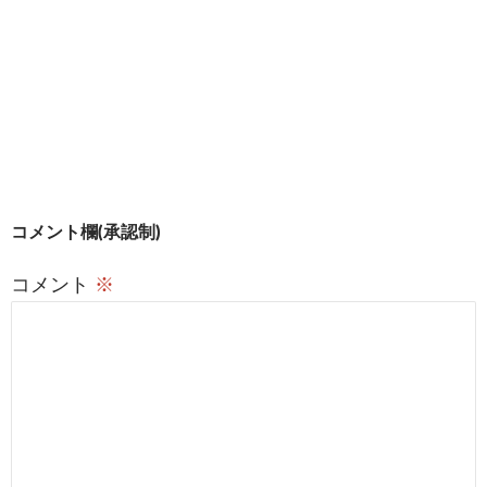
開
き
ま
す
)
投
コメント欄(承認制)
稿
コメント
※
ナ
ビ
ゲ
ー
シ