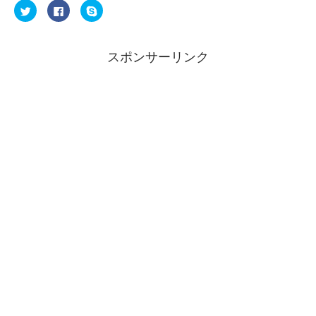
ク
F
ク
リ
a
リ
ッ
c
ッ
ク
e
ク
し
b
し
て
o
て
スポンサーリンク
T
o
S
w
k
k
i
で
y
t
共
p
t
有
e
e
す
で
r
る
共
で
に
有
共
は
(
有
ク
新
(
リ
し
新
ッ
い
し
ク
ウ
い
し
ィ
ウ
て
ン
ィ
く
ド
ン
だ
ウ
ド
さ
で
ウ
い
開
で
(
き
開
新
ま
き
し
す
ま
い
)
す
ウ
)
ィ
ン
ド
ウ
で
開
き