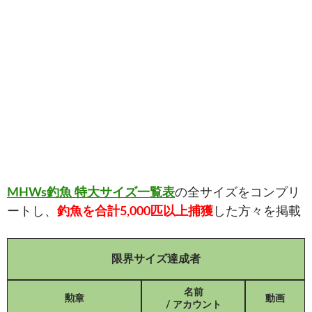
MHWs釣魚 特大サイズ一覧表
の全サイズをコンプリ
ートし、
釣魚を合計5,000匹以上捕獲
した方々を掲載
限界サイズ達成者
名前
勲章
動画
/ アカウント