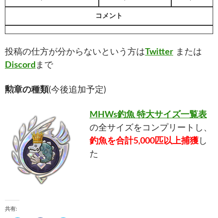
コメント
投稿の仕方が分からないという方は
Twitter
または
Discord
まで
勲章の種類
(今後追加予定)
MHWs釣魚 特大サイズ一覧表
の全サイズをコンプリートし、
釣魚を合計5,000匹以上捕獲
し
た
共有: