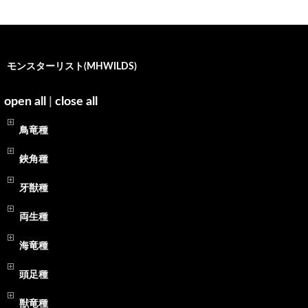
モンスターリスト(MHWILDS)
open all
|
close all
鳥竜種
鋏角種
牙獣種
両生種
海竜種
頭足種
獣竜種