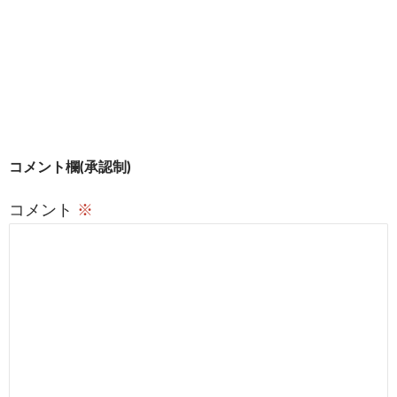
ま
す
)
投
コメント欄(承認制)
稿
コメント
※
ナ
ビ
ゲ
ー
シ
ョ