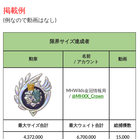
掲載例
(例なので動画はなし)
限界サイズ達成者
名前
勲章
動画
/ アカウント
MHWilds金冠情報局
/
@MHXX_Crown
最大サイズ合計
最大ウェイト合計
総捕獲数
4,372.000
6,700.000
15,000