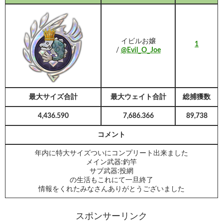
イビルお嬢
1
/
@Evil_O_Joe
最大サイズ合計
最大ウェイト合計
総捕獲数
4,436.590
7,686.366
89,738
コメント
年内に特大サイズついにコンプリート出来ました
メイン武器:釣竿
サブ武器:投網
の生活もこれにて一旦終了
情報をくれたみなさんありがとうございました
スポンサーリンク