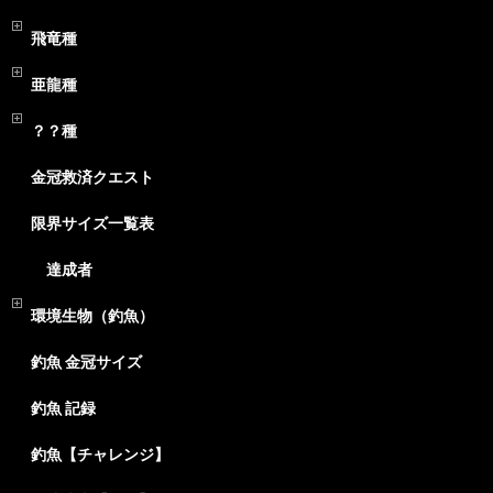
飛竜種
亜龍種
？？種
金冠救済クエスト
限界サイズ一覧表
達成者
環境生物（釣魚）
釣魚 金冠サイズ
釣魚 記録
釣魚【チャレンジ】