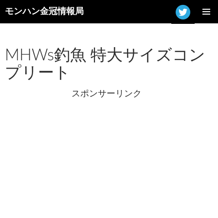
モンハン金冠情報局
コ
メインメ
ン
ニュー
テ
ン
MHWs釣魚 特大サイズコン
ツ
プリート
へ
ス
キ
スポンサーリンク
ッ
プ